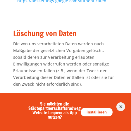
https://adssettings.google.com/authenticated
.
Löschung von Daten
Die von uns verarbeiteten Daten werden nach
Maßgabe der gesetzlichen Vorgaben gelöscht,
sobald deren zur Verarbeitung erlaubten
Einwilligungen widerrufen werden oder sonstige
Erlaubnisse entfallen (z.B., wenn der Zweck der
Verarbeitung dieser Daten entfallen ist oder sie für
den Zweck nicht erforderlich sind).
Sofern die Daten nicht gelöscht werden, weil sie für
andere und gesetzlich zulässige Zwecke erforderlich
Sie möchten die
×
Städtepartnerschaftsradweg
sind, wird deren Verarbeitung auf diese Zwecke
Website bequem als App
installieren
beschränkt. D.h., die Daten werden gesperrt und
nutzen?
nicht für andere Zwecke verarbeitet. Das gilt z.B. für
Daten, die aus handels- oder steuerrechtlichen